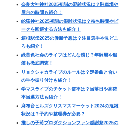
奈良大神神社2025初詣の混雑状況は？駐車場や
屋台の時間も紹介！
蛇窪神社2025初詣の混雑状況は？待ち時間やピ
ークを回避する方法も紹介！
箱根駅伝2025の優勝予想は？注目選手や見どこ
ろも紹介！
緑黄色社会のライブはどんな感じ？年齢層や服
装も徹底調査！
リョクシャカライブのルールは？定番曲と合い
の手や振り付けも紹介！
学マスライブのチケット倍率は？当落日や高確
率当選方法も紹介！
麻布台ヒルズクリスマスマーケット2024の混雑
状況は？予約や整理券が必要？
推しの子苺プロダクションファン感謝祭2025の