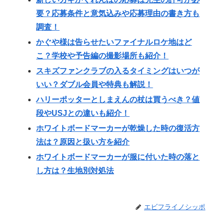
要？応募条件と意気込みや応募理由の書き方も
調査！
かぐや様は告らせたいファイナルロケ地はど
こ？学校や予告編の撮影場所も紹介！
スキズファンクラブの入るタイミングはいつが
いい？ダブル会員や特典も解説！
ハリーポッターとしまえんの杖は買うべき？値
段やUSJとの違いも紹介！
ホワイトボードマーカーが乾燥した時の復活方
法は？原因と扱い方を紹介
ホワイトボードマーカーが服に付いた時の落と
し方は？生地別対処法
エビフライノシッポ