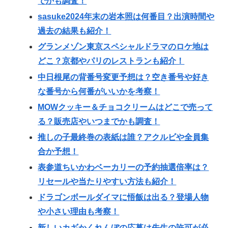
でかも調査！
sasuke2024年末の岩本照は何番目？出演時間や
過去の結果も紹介！
グランメゾン東京スペシャルドラマのロケ地は
どこ？京都やパリのレストランも紹介！
中日根尾の背番号変更予想は？空き番号や好き
な番号から何番がいいかを考察！
MOWクッキー＆チョコクリームはどこで売って
る？販売店やいつまでかも調査！
推しの子最終巻の表紙は誰？アクルビや全員集
合か予想！
表参道ちいかわベーカリーの予約抽選倍率は？
リセールや当たりやすい方法も紹介！
ドラゴンボールダイマに悟飯は出る？登場人物
や小さい理由も考察！
新しいカギかくれんぼの応募は先生の許可が必