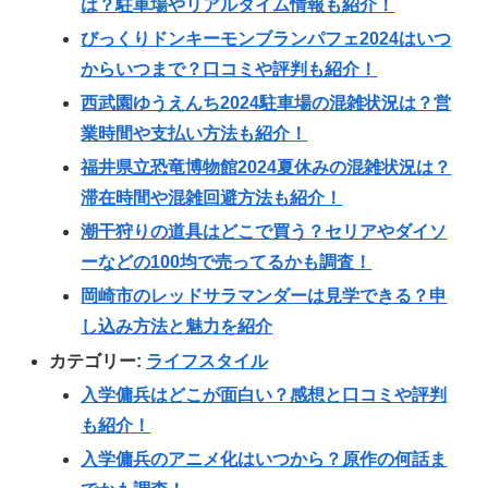
は？駐車場やリアルタイム情報も紹介！
びっくりドンキーモンブランパフェ2024はいつ
からいつまで？口コミや評判も紹介！
西武園ゆうえんち2024駐車場の混雑状況は？営
業時間や支払い方法も紹介！
福井県立恐竜博物館2024夏休みの混雑状況は？
滞在時間や混雑回避方法も紹介！
潮干狩りの道具はどこで買う？セリアやダイソ
ーなどの100均で売ってるかも調査！
岡崎市のレッドサラマンダーは見学できる？申
し込み方法と魅力を紹介
カテゴリー:
ライフスタイル
入学傭兵はどこが面白い？感想と口コミや評判
も紹介！
入学傭兵のアニメ化はいつから？原作の何話ま