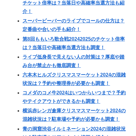
チケット倍率は？当落日や高確率当選方法も紹
介！
スーパービーバーのライブでコールの仕方は？
定番曲や合いの手も紹介！
第8回ももいろ歌合戦20242025のチケット倍率
は？当落日や高確率当選方法も調査！
ライブ低身長で見えない人の対策は？厚底や踏
み台が禁止かも徹底調査！
六本木ヒルズクリスマスマーケット2024の混雑
状況は？予約や整理券が必要かも調査！
コメダのコメ牛2024はいつからいつまで？予約
やテイクアウトができるかも調査！
横浜赤レンガ倉庫クリスマスマーケット2024の
混雑状況は？駐車場や予約が必要かも調査！
青の洞窟渋谷イルミネーション2024の混雑状況